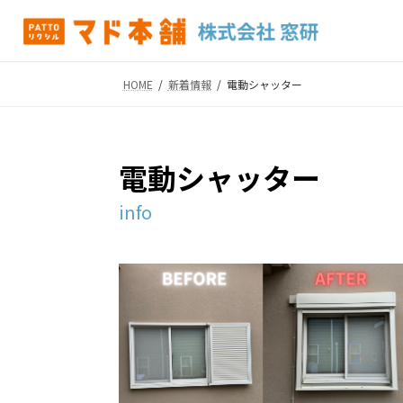
コ
ナ
ン
ビ
テ
ゲ
ン
ー
HOME
新着情報
電動シャッター
ツ
シ
へ
ョ
ス
ン
キ
に
電動シャッター
ッ
移
プ
動
info