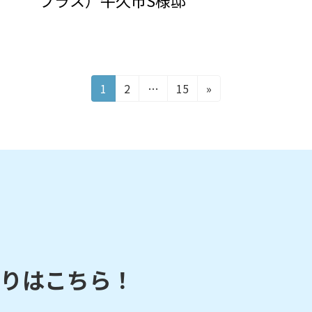
プラス）牛久市S様邸
固
固
固
1
2
…
15
»
定
定
定
ペ
ペ
ペ
ー
ー
ー
ジ
ジ
ジ
りはこちら！