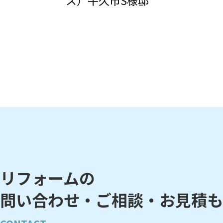
ス）牛久市S様邸
投
稿
の
ペ
ー
ジ
リフォームの
送
問い合わせ・ご相談・お見積も
り