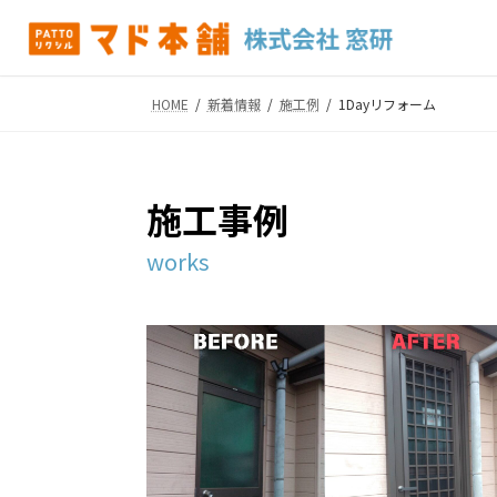
コ
ナ
ン
ビ
テ
ゲ
ン
ー
HOME
新着情報
施工例
1Dayリフォーム
ツ
シ
へ
ョ
ス
ン
キ
に
施工事例
ッ
移
プ
動
works