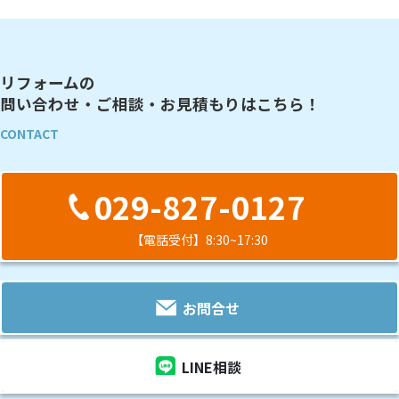
の
ー
ー
ー
ペ
ジ
ジ
ジ
ー
リフォームの
ジ
問い合わせ・ご相談・お見積もりはこちら！
送
CONTACT
り
029-827-0127
【電話受付】8:30~17:30
お問合せ
LINE相談