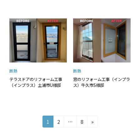
断熱
断熱
テラスドアのリフォーム工事
窓のリフォーム工事（インプラ
（インプラス）土浦市U様邸
ス）牛久市S様邸
投
固
固
固
1
2
…
8
»
定
定
定
稿
ペ
ペ
ペ