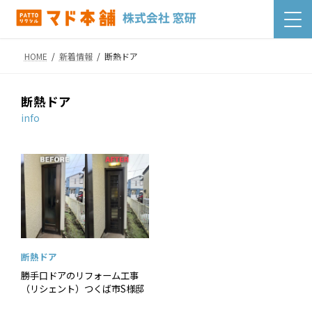
コ
ナ
ン
ビ
テ
ゲ
ン
ー
HOME
新着情報
断熱ドア
ツ
シ
へ
ョ
断熱ドア
ス
ン
info
キ
に
ッ
移
プ
動
断熱ドア
勝手口ドアのリフォーム工事
（リシェント）つくば市S様邸