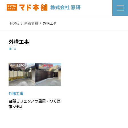
コ
ナ
ン
ビ
テ
ゲ
ン
ー
HOME
新着情報
外構工事
ツ
シ
へ
ョ
外構工事
ス
ン
info
キ
に
ッ
移
プ
動
外構工事
目隠しフェンスの設置・つくば
市K様邸