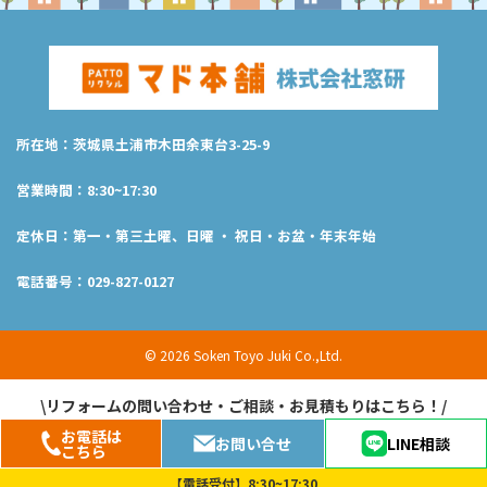
所在地：茨城県土浦市木田余東台3-25-9
営業時間：8:30~17:30
定休日：第一・第三土曜、日曜 ・ 祝日・お盆・年末年始
電話番号：029-827-0127
© 2026 Soken Toyo Juki Co.,Ltd.
\リフォームの問い合わせ・ご相談・お見積もりはこちら！/
お電話は
お問い合せ
LINE相談
こちら
【電話受付】8:30~17:30