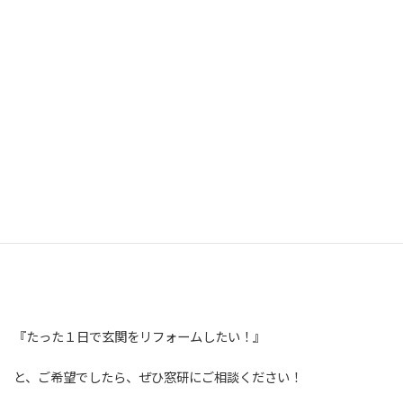
お客さまからは、
「玄関を開けた時の高さと幅が本当に広くなって大満足です！」
とお喜びの声をいただけました。
窓研にご依頼いただき、誠にありがとうございました！
『たった１日で玄関をリフォームしたい！』
と、ご希望でしたら、ぜひ窓研にご相談ください！