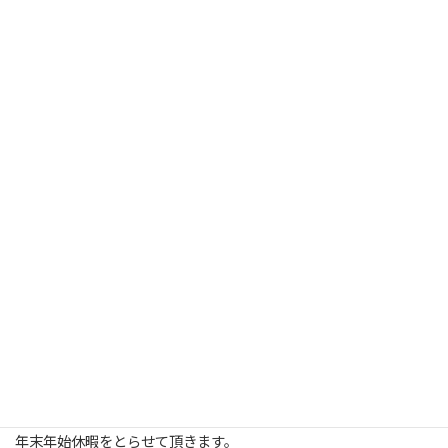
玄関リフォーム（リシェント）の
専属スタッフとして
毎日玄関と向き合ってきました。
今ブログを見返してみたら、
２１個件の玄関をアップ。
（アップ出来ていない玄関たちもたくさん！）
不思議なもので、玄関を見るだけで
お客さんの顔が出てきます。
来年は、200件の玄関リフォームを目標に
技術を磨いてまいります！！
窓研トーヨー住器は、
12月28日（土）～１月５日（日）まで
年末年始休暇をとらせて頂きます。