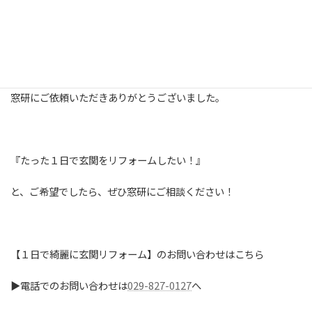
「これならきっと割れないね。もし割れたら、息子のキック力が
上がったことを喜ぶことにするよ（笑）」
と冗談半分にお話になりながらもご満足いただけました＾＾
窓研にご依頼いただきありがとうございました。
『たった１日で玄関をリフォームしたい！』
と、ご希望でしたら、ぜひ窓研にご相談ください！
【１日で綺麗に玄関リフォーム】のお問い合わせはこちら
▶電話でのお問い合わせは
029-827-0127
へ