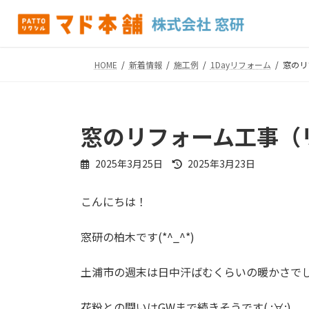
コ
ナ
ン
ビ
テ
ゲ
ン
ー
HOME
新着情報
施工例
1Dayリフォーム
窓のリ
ツ
シ
へ
ョ
ス
ン
キ
に
窓のリフォーム工事（
ッ
移
プ
動
最
2025年3月25日
2025年3月23日
終
更
こんにちは！
新
日
時
窓研の柏木です(*^_^*)
:
土浦市の週末は日中汗ばむくらいの暖かさで
花粉との闘いはGWまで続きそうです( ;∀;)