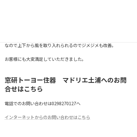
既存の勝手口のドアが動きも悪くなり、鍵も固くなり、何よりジメ
ジメ湿気が嫌だったそうです。
同じ状況の方ご相談お待ちしてますよー！！！！
さらに鍵も2ロックになり防犯性も向上します。何より採風タイプ
なので上下から風を取り入れられるのでジメジメも改善。
お客様にも大変満足していただきました。
窓研トーヨー住器 マドリエ土浦へのお問
合せはこちら
電話でのお問い合わせは0298270127へ
インターネットからのお問い合わせはこちら