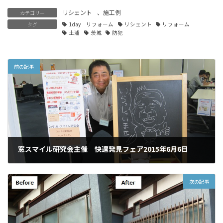
リシェント
、
施工例
カテゴリー
タグ
1day リフォーム
リシェント
リフォーム
土浦
茨城
防犯
前の記事
窓スマイル研究会主催 快適発見フェア2015年6月6日
2015年6月27日
次の記事