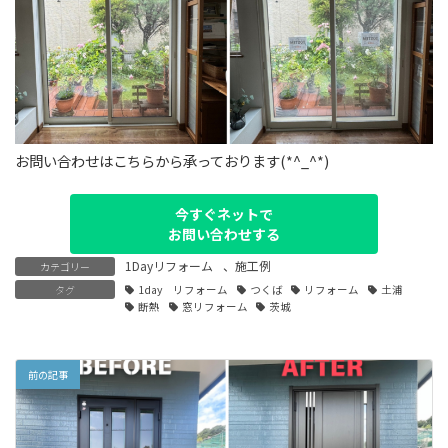
お問い合わせはこちらから承っております(*^_^*)
今すぐネットで
お問い合わせする
1Dayリフォーム
、
施工例
カテゴリー
タグ
1day リフォーム
つくば
リフォーム
土浦
断熱
窓リフォーム
茨城
前の記事