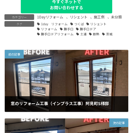
今すぐネットで
お問い合わせする
1Dayリフォーム
、
リシェント
、
施工例
、
未分類
カテゴリー
タグ
1day リフォーム
つくば
リシェント
リフォーム
勝手口
勝手口ドア
勝手口ドアリフォーム
土浦
断熱
茨城
前の記事
窓のリフォーム工事（インプラス工事）阿見町S様邸
2024年6月5日
次の記事