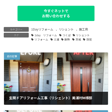
今すぐネットで
お問い合わせする
1Dayリフォーム
、
リシェント
、
施工例
カテゴリー
タグ
1day リフォーム
つくば
リシェント
リフォーム
土浦
断熱
茨城
防犯
前の記事
玄関ドアリフォーム工事（リシェント）美浦村M様邸
2024年4月10日