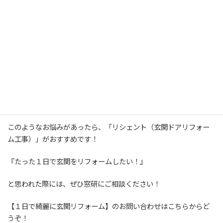
お客様もとても気に入ってくださり嬉しいです。
今回は窓研にご依頼頂き本当にありがとうございました。
もし、今お使いの玄関ドアやお勝手ドアで、
・玄関ドアが古くなってきたな・・・
・玄関ドアが汚れていてお客さんを招くときに恥ずかしい・・・
・玄関ドアの建て付けが悪く、鍵が締まりにくい・・・
・鍵が１つしかなくて、防犯面に不安がある・・・
このようなお悩みがあったら、「リシェント（玄関ドアリフォー
ム工事）」がおすすめです！
『たった１日で玄関をリフォームしたい！』
と思われた際には、ぜひ窓研にご相談ください！
【１日で綺麗に玄関リフォーム】のお問い合わせはこちらからど
うぞ！