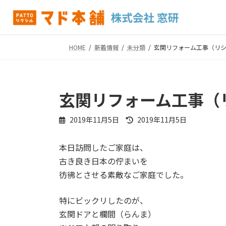
コ
ナ
ン
ビ
テ
ゲ
ン
ー
HOME
新着情報
未分類
玄関リフォーム工事（リシ
ツ
シ
へ
ョ
ス
ン
キ
に
玄関リフォーム工事（
ッ
移
プ
動
最
2019年11月5日
2019年11月5日
終
更
本日訪問したご家庭は、
新
日
古き良き日本の佇まいを
時
彷彿とさせる素敵なご家庭でした。
:
特にビックリしたのが、
玄関ドアと欄間（らんま）